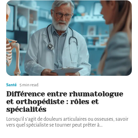
Santé
6 min read
Prise en charge des maladies
osseuses : rôles et
responsabilités
Les maladies osseuses représentent un défi médical
complexe, nécessitant une approche multidisciplinaire. Les
professionnels de la
…