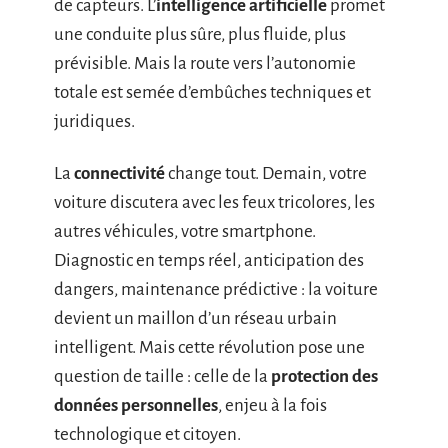
la voiture ? Scénarios et
révolutions en gestation
Une ère silencieuse se profile à l’horizon :
celle de la voiture autonome. Sur les routes
californiennes, Waymo, Tesla, Mercedes-Benz
et leurs concurrents testent sans relâche des
véhicules dirigés par des algorithmes, bardés
de capteurs. L’
intelligence artificielle
promet
une conduite plus sûre, plus fluide, plus
prévisible. Mais la route vers l’autonomie
totale est semée d’embûches techniques et
juridiques.
La
connectivité
change tout. Demain, votre
voiture discutera avec les feux tricolores, les