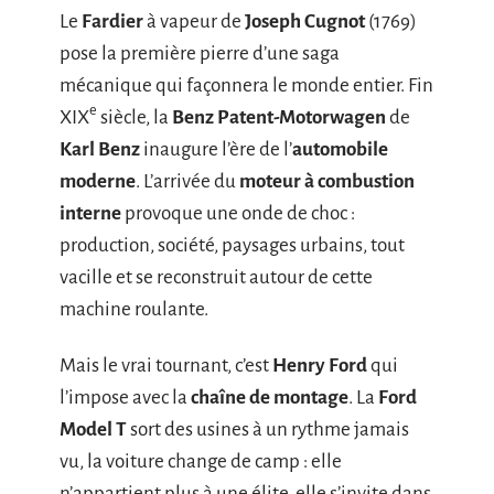
Le
Fardier
à vapeur de
Joseph Cugnot
(1769)
pose la première pierre d’une saga
mécanique qui façonnera le monde entier. Fin
e
XIX
siècle, la
Benz Patent-Motorwagen
de
Karl Benz
inaugure l’ère de l’
automobile
moderne
. L’arrivée du
moteur à combustion
interne
provoque une onde de choc :
production, société, paysages urbains, tout
vacille et se reconstruit autour de cette
machine roulante.
Mais le vrai tournant, c’est
Henry Ford
qui
l’impose avec la
chaîne de montage
. La
Ford
Model T
sort des usines à un rythme jamais
vu, la voiture change de camp : elle
n’appartient plus à une élite, elle s’invite dans