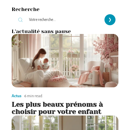
Santé
5 min read
Différence entre rhumatologue
et orthopédiste : rôles et
spécialités
Lorsqu'il s'agit de douleurs articulaires ou osseuses, savoir
vers quel spécialiste se tourner peut prêter à
…
Recherche
L’actualité sans pause