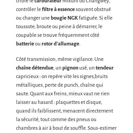
crible le
carburateur
Mikuni ou Changwey,
contrôler le
filtre à essence
souvent obstrué
ou changer une
bougie NGK
fatiguée. Si elle
toussote, broute ou peine à démarrer, le
coupable se trouve fréquemment côté
batterie
ou
rotor d’allumage
.
Côté transmission, même vigilance. Une
chaîne détendue
, un
pignon
usé, un
tendeur
capricieux : on repère vite les signes,bruits
métalliques, perte de punch, chaîne qui
saute. Quant aux freins, mieux vaut ne rien
laisser au hasard : plaquettes et disque,
quand ils faiblissent, menacent directement
la sécurité, tout comme des pneus ou
chambres à air à bout de souffle. Sous-estimer